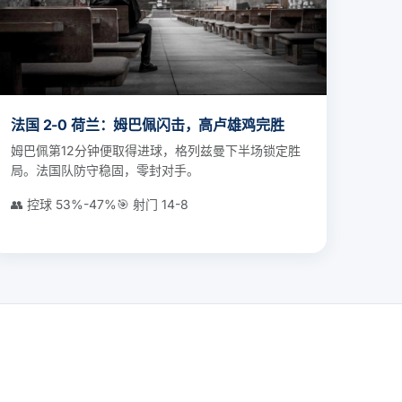
法国 2-0 荷兰：姆巴佩闪击，高卢雄鸡完胜
姆巴佩第12分钟便取得进球，格列兹曼下半场锁定胜
局。法国队防守稳固，零封对手。
👥 控球 53%-47%
🎯 射门 14-8