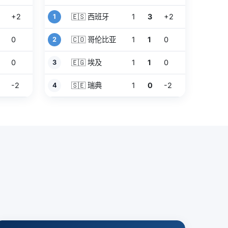
+2
🇪🇸 西班牙
1
3
+2
1
0
🇨🇴 哥伦比亚
1
1
0
2
0
🇪🇬 埃及
1
1
0
3
0
-2
🇸🇪 瑞典
1
0
-2
4