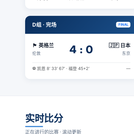
D组 · 完场
FINAL
🏴󠁧󠁢󠁥󠁮󠁧󠁿 英格兰
🇯🇵 日本
4 : 0
伦敦
东京
⚽ 凯恩 8′ 33′ 67′ · 福登 45+2′
—
实时比分
正在进行的比赛 · 滚动更新