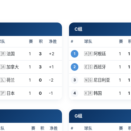
C组
球队
赛
积
净胜
#
球队
赛
🇷 法国
1
3
+2
🇦🇷 阿根廷
1
1
1
🇦 加拿大
1
3
+1
🇪🇸 西班牙
1
1
2
🇱 荷兰
1
0
-2
🇳🇬 尼日利亚
1
1
3
🇵 日本
1
0
-1
🇰🇷 韩国
1
1
4
G组
球队
赛
积
净胜
#
球队
赛