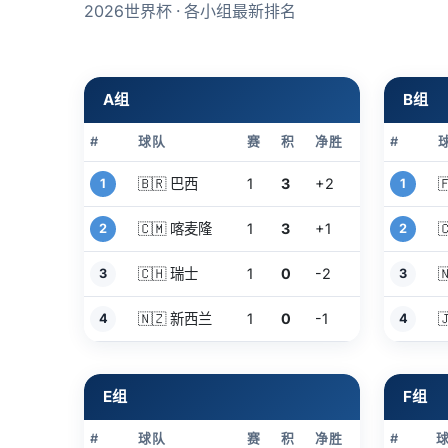
2026世界杯 · 各小组最新排名
A组
B组
#
球队
赛
积
净胜
#
🇧🇷 巴西
1
3
+2

1
1
🇨🇲 喀麦隆
1
3
+1

2
2
🇨🇭 瑞士
1
0
-2

3
3
🇳🇿 新西兰
1
0
-1

4
4
E组
F组
#
球队
赛
积
净胜
#