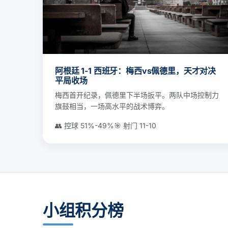
阿根廷 1-1 西班牙：梅西vs佩德里，天才对决
平局收场
梅西首开纪录，佩德里下半场扳平。两队中场控制力
旗鼓相当，一场高水平的战术博弈。
👥 控球 51%-49%
🎯 射门 11-10
小组积分榜