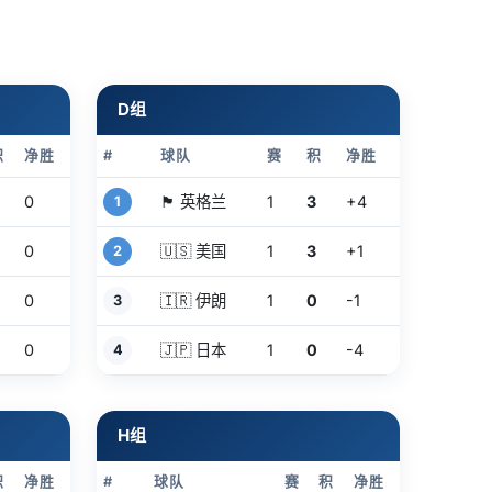
D组
积
净胜
#
球队
赛
积
净胜
0
🏴󠁧󠁢󠁥󠁮󠁧󠁿 英格兰
1
3
+4
1
0
🇺🇸 美国
1
3
+1
2
0
🇮🇷 伊朗
1
0
-1
3
0
🇯🇵 日本
1
0
-4
4
H组
积
净胜
#
球队
赛
积
净胜