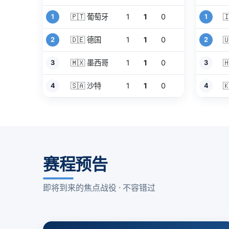
🇵🇹 葡萄牙
1
1
0

1
1
🇩🇪 德国
1
1
0

2
2
🇲🇽 墨西哥
1
1
0

3
3
🇸🇦 沙特
1
1
0

4
4
赛程预告
即将到来的焦点战役 · 不容错过