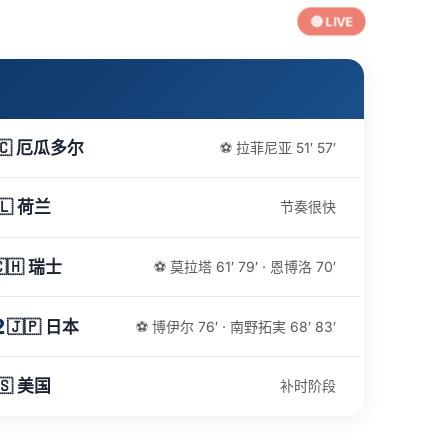
🔴 LIVE
🇨 厄瓜多尔
⚽ 拉菲尼亚 51′ 57′
🇱 荷兰
节奏很快
🇨🇭 瑞士
⚽ 莫拉塔 61′ 79′ · 恩博洛 70′
2
🇯🇵 日本
⚽ 博伊尔 76′ · 南野拓実 68′ 83′
🇸 美国
补时阶段