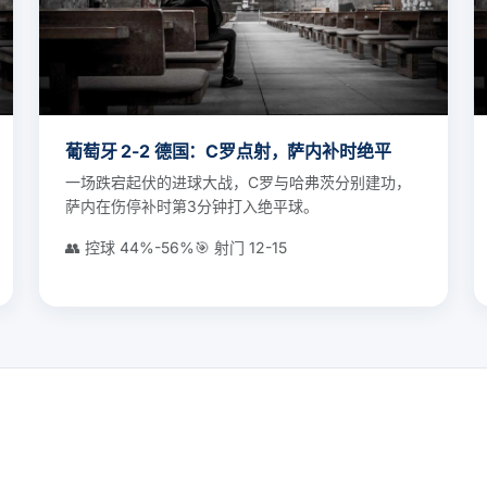
葡萄牙 2-2 德国：C罗点射，萨内补时绝平
一场跌宕起伏的进球大战，C罗与哈弗茨分别建功，
萨内在伤停补时第3分钟打入绝平球。
👥 控球 44%-56%
🎯 射门 12-15