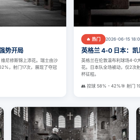
🔥 热门
2026-06-15 18:
团强势开局
英格兰 4-0 日本
，维尼修斯锦上添花。瑞士由沙
英格兰在伦敦温布利球场4-0
2%，射门17次，展现了夺冠
花。日本队全场被动，仅2次射
杯征程。
👥 控球 58% - 42%
🎯 射门 19