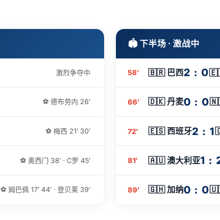
🏟️ 下半场 · 激战中
2 : 0
🇧🇷 巴西

激烈争夺中
58′
0 : 0
🇩🇰 丹麦
🇳
⚽ 德布劳内 26′
66′
2 : 1
🇪🇸 西班牙
⚽ 梅西 21′ 30′
72′
1 : 
🇦🇺 澳大利亚
⚽ 奥西门 38′ · C罗 45′
81′
0 : 0
🇬🇭 加纳
🇺
⚽ 姆巴佩 17′ 44′ · 登贝莱 39′
89′