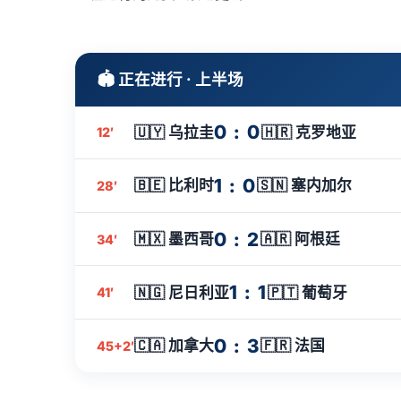
🏟️ 正在进行 · 上半场
0 : 0
🇺🇾 乌拉圭
🇭🇷 克罗地亚
12′
1 : 0
🇧🇪 比利时
🇸🇳 塞内加尔
28′
0 : 2
🇲🇽 墨西哥
🇦🇷 阿根廷
34′
1 : 1
🇳🇬 尼日利亚
🇵🇹 葡萄牙
41′
0 : 3
🇨🇦 加拿大
🇫🇷 法国
45+2′