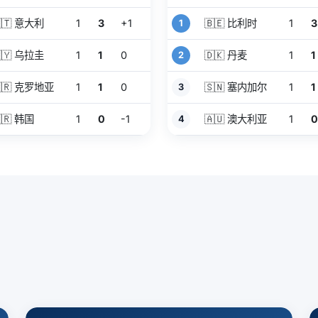
🇹 意大利
1
3
+1
🇧🇪 比利时
1
3
1
🇾 乌拉圭
1
1
0
🇩🇰 丹麦
1
1
2
🇷 克罗地亚
1
1
0
🇸🇳 塞内加尔
1
1
3
🇷 韩国
1
0
-1
🇦🇺 澳大利亚
1
4