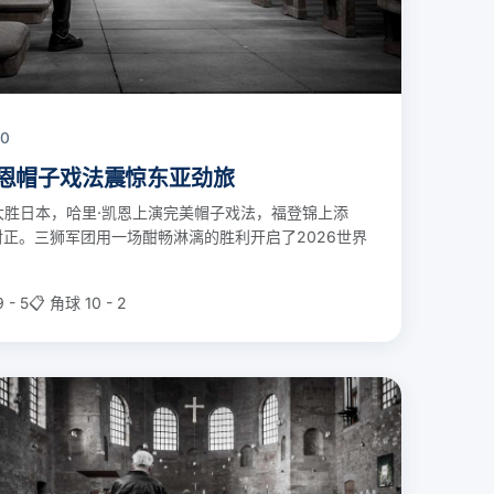
00
：凯恩帽子戏法震惊东亚劲旅
大胜日本，哈里·凯恩上演完美帽子戏法，福登锦上添
正。三狮军团用一场酣畅淋漓的胜利开启了2026世界
 - 5
📋 角球 10 - 2