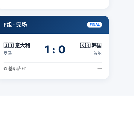
F组 · 完场
FINAL
🇮🇹 意大利
🇰🇷 韩国
1 : 0
罗马
首尔
⚽ 基耶萨 61′
—