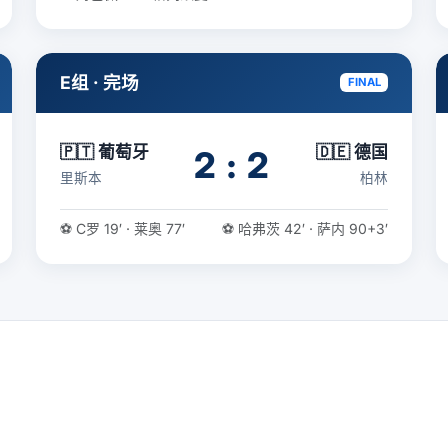
E组 · 完场
FINAL
🇵🇹 葡萄牙
🇩🇪 德国
2 : 2
里斯本
柏林
⚽ C罗 19′ · 莱奥 77′
⚽ 哈弗茨 42′ · 萨内 90+3′