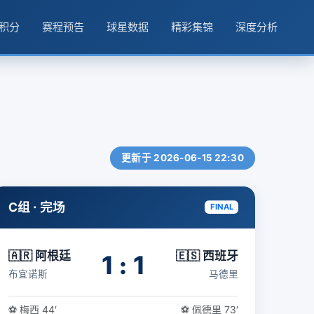
积分
赛程预告
球星数据
精彩集锦
深度分析
更新于 2026-06-15 22:30
C组 · 完场
FINAL
🇦🇷 阿根廷
🇪🇸 西班牙
1 : 1
布宜诺斯
马德里
⚽ 梅西 44′
⚽ 佩德里 73′