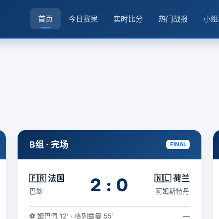
首页
今日赛果
实时比分
热门战报
小组
B组 · 完场
FINAL
🇫🇷 法国
🇳🇱 荷兰
2 : 0
巴黎
阿姆斯特丹
⚽ 姆巴佩 12′ · 格列兹曼 55′
—